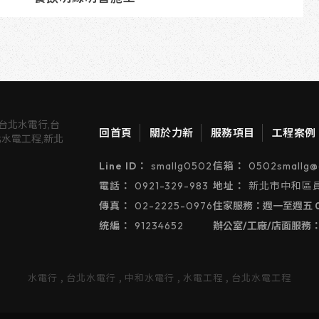
回首頁
關於力新
服務項目
工程案例
smallg0502
0502smallg@
0921-329-983
新北市中和區員
02-2225-0976
91234652
水電行
台北水電行
中和水電行
水電工程
台北水電工程