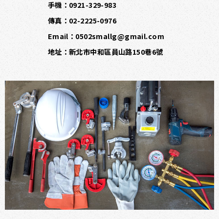
手
機
：
0
9
2
1
-
3
2
9
-
9
8
3
傳真：02-2225-0976
E
m
a
i
l
：
0
5
0
2
s
m
a
l
l
g
@
g
m
a
i
l
.
c
o
m
地址：新北市中和區員山路150巷6號